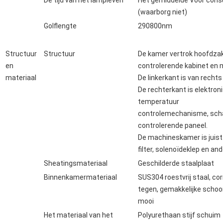
De tijd van het lampleven
Het gemiddelde Voor cons
(waarborg niet)
Golflengte
290800nm
Structuur
Structuur
De kamer vertrok hoofdzake
en
controlerende kabinet en
materiaal
De linkerkant is van rechts
De rechterkant is elektroni
temperatuur
controlemechanisme, schak
controlerende paneel.
De machineskamer is juist
filter, solenoïdeklep en a
Sheatingsmateriaal
Geschilderde staalplaat
Binnenkamermateriaal
SUS304 roestvrij staal, co
tegen, gemakkelijke sch
mooi
Het materiaal van het
Polyurethaan stijf schuim