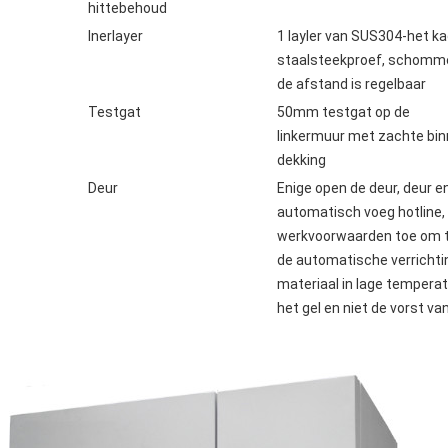
hittebehoud
Inerlayer
1 layler van SUS304-het ka
staalsteekproef, schomm
de afstand is regelbaar
Testgat
50mm testgat op de
linkermuur met zachte bi
dekking
Deur
Enige open de deur, deur 
automatisch voeg hotline, 
werkvoorwaarden toe om t
de automatische verrichtin
materiaal in lage tempera
het gel en niet de vorst va