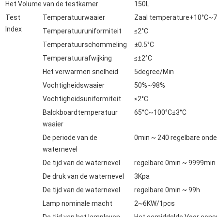
Het Volume van de testkamer
150L
Test
Temperatuurwaaier
Zaal temperature+10°C~70°
Index
Temperatuuruniformiteit
≤2°C
Temperatuurschommeling
±0.5°C
Temperatuurafwijking
≤±2°C
Het verwarmen snelheid
5degree/Min
Vochtigheidswaaier
50%~98%
Vochtigheidsuniformiteit
≤2°C
Balckboardtemperatuur
65°C~100°C±3°C
waaier
De periode van de
0min ~ 240 regelbare ond
waternevel
De tijd van de waternevel
regelbare 0min ~ 9999min
De druk van de waternevel
3Kpa
De tijd van de waternevel
regelbare 0min ~ 99h
Lamp nominale macht
2~6KW/1pcs