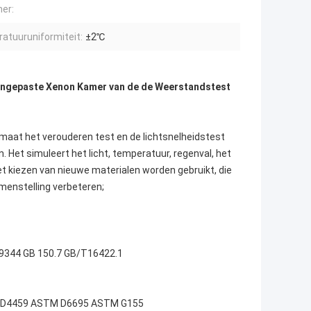
er:
atuuruniformiteit:
±2℃
Aangepaste Xenon Kamer van de de Weerstandstest
maat het verouderen test en de lichtsnelheidstest
. Het simuleert het licht, temperatuur, regenval, het
t kiezen van nieuwe materialen worden gebruikt, die
amenstelling verbeteren;
9344 GB 150.7 GB/T16422.1
MD4459 ASTM D6695 ASTM G155