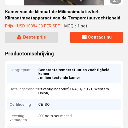
2
/
4
Kamer van de klimaat de Milieusimulatie/het
Klimaatmeetapparaat van de Temperatuurvochtigheid
Prijs：USD 10884.38 PER SET
MOQ：1 set
Beste prijs
Contact nu
Productomschrijving
Hoogtepunt
Constante temperatuur en vochtigheid
kamer
,
milieu testende kamer
Betalingscondities
Bevestigingsbrief, D/A, D/P, T/T, Western
Union,
Certificering
CE ISO
Levering
300 sets per maand
vermogen