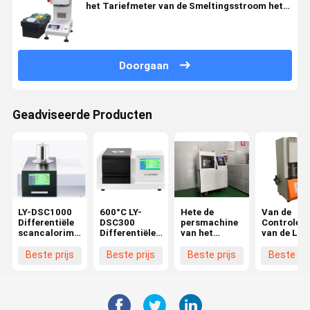
het Tariefmeter van de Smeltingsstroom het
Instrumentenmateriaal
Doorgaan
Geadviseerde Producten
LY-DSC1000
600°C LY-
Hete de
Van de
Differentiële
DSC300
persmachine
Controlero
scancalorimeter
Differentiële
van het
van de Liyi
Temperatuur
scanningcalorimeter
dubbel-laag
Multifunct
1150°C
DSC
kleine vlakke
Computer
Beste prijs
Beste prijs
Beste prijs
Beste pri
vulcaniseerapparaat
Rubberreo
voor Plastiek