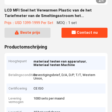
2
/
4
LCD MFI Snel het Verwarmen Plastic van de het
Tariefmeter van de Smeltingsstroom het
Instrumentenmateriaal
Prijs：USD 1399-1999 Per Set
MOQ：1 set
Beste prijs
Contact nu
Productomschrijving
Hoogtepunt
,
materiaal testen van apparatuur
Materiaal testen Machine
Betalingscondities
Bevestigingsbrief, D/A, D/P, T/T, Western
Union,
Certificering
CE ISO
Levering
1000 sets per maand
vermogen