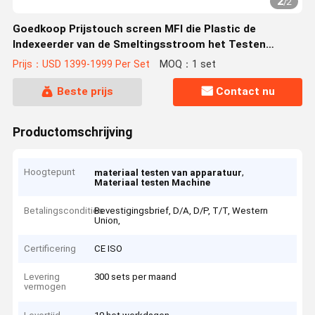
2
/
2
Goedkoop Prijstouch screen MFI die Plastic de
Indexeerder van de Smeltingsstroom het Testen
Machine verwarmen
Prijs：USD 1399-1999 Per Set
MOQ：1 set
Beste prijs
Contact nu
Productomschrijving
Hoogtepunt
,
materiaal testen van apparatuur
Materiaal testen Machine
Betalingscondities
Bevestigingsbrief, D/A, D/P, T/T, Western
Union,
Certificering
CE ISO
Levering
300 sets per maand
vermogen