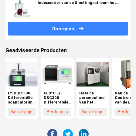
Indexeerder van de Smeltingsstroom het
Testen Machine verwarmen
Doorgaan
Geadviseerde Producten
LY-DSC1000
600°C LY-
Hete de
Van de
Differentiële
DSC300
persmachine
Controlero
scancalorimeter
Differentiële
van het
van de Liyi
Temperatuur
scanningcalorimeter
dubbel-laag
Multifunct
1150°C
DSC
kleine vlakke
Computer
Beste prijs
Beste prijs
Beste prijs
Beste pri
vulcaniseerapparaat
Rubberreo
voor Plastiek