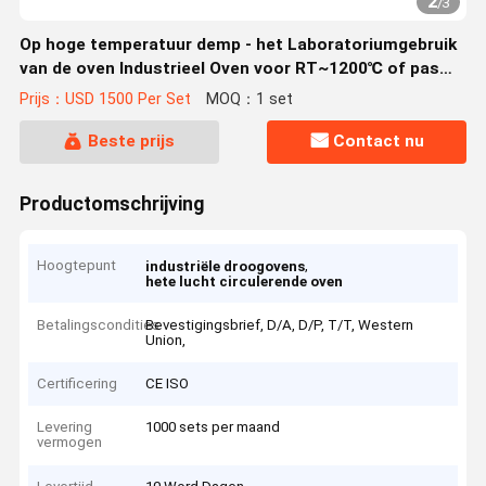
2
/
3
Op hoge temperatuur demp - het Laboratoriumgebruik
van de oven Industrieel Oven voor RT~1200℃ of pas
aan
Prijs：USD 1500 Per Set
MOQ：1 set
Beste prijs
Contact nu
Productomschrijving
Hoogtepunt
,
industriële droogovens
hete lucht circulerende oven
Betalingscondities
Bevestigingsbrief, D/A, D/P, T/T, Western
Union,
Certificering
CE ISO
Levering
1000 sets per maand
vermogen