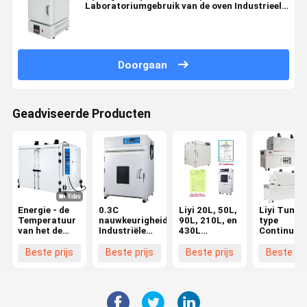
Laboratoriumgebruik van de oven Industrieel
Oven voor RT~1200℃ of pas aan
Doorgaan
Geadviseerde Producten
Energie - de
0.3C
Liyi 20L, 50L,
Liyi Tunne
Temperatuur
nauwkeurigheids
90L, 210L, en
type
van het de
Industriële
430L
Continuou
Diepvriezermeetapparaat
Oven met
Programmeerbare
Hot Air
van de
over
laboratorium
Conveying
Beste prijs
Beste prijs
Beste prijs
Beste pri
besparingsgang
Temperatuurbescherming
gebruik
Dryer Curi
en het
Vacuümoven
Oven
Laboratorium
Vacuümdrogenoven
Conveyor B
Wit Vacuüm
Met
Type Hot A
van de
Vacuümpomp
Tunnel Ov