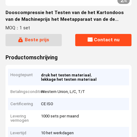
2
/
4
Dooscompressie het Testen van de het Kartondoos
van de Machineprijs het Meetapparaat van de de
Compressiesterkte
MOQ：1 set
Beste prijs
Contact nu
Productomschrijving
Hoogtepunt
,
druk het testen materiaal
lekkage het testen materiaal
Betalingscondities
Western Union, L/C, T/T
Certificering
CE ISO
Levering
1000 sets per maand
vermogen
Levertijd
10 het werkdagen