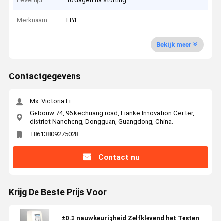
Levertijd
10 dagen na storting
Merknaam
LIYI
Bekijk meer
Contactgegevens
Ms. Victoria Li
Gebouw 74, 96 kechuang road, Lianke Innovation Center,
district Nancheng, Dongguan, Guangdong, China.
+8613809275028
Contact nu
Krijg De Beste Prijs Voor
±0.3 nauwkeurigheid Zelfklevend het Testen