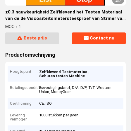
2
/
2
±0.3 nauwkeurigheid Zelfklevend het Testen Materiaal
van de de Viscositeitsmetersteekproef van Strmer van
de 5 Duimkleur de Viscositeitsmeter
MOQ：1
Beste prijs
Contact nu
Productomschrijving
Hoogtepunt
,
Zelfklevend Testmateriaal
Schuren testen Machine
Betalingscondities
Bevestigingsbrief, D/A, D/P, T/T, Western
Union, MoneyGram
Certificering
CE, ISO
Levering
1000 stukken per jaren
vermogen