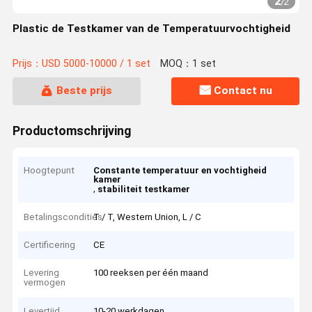
2
/
2
Plastic de Testkamer van de Temperatuurvochtigheid
Prijs：USD 5000-10000 / 1 set
MOQ：1 set
Beste prijs
Contact nu
Productomschrijving
Hoogtepunt
Constante temperatuur en vochtigheid
kamer
,
stabiliteit testkamer
Betalingscondities
T / T, Western Union, L / C
Certificering
CE
Levering
100 reeksen per één maand
vermogen
Levertijd
10-20 werkdagen