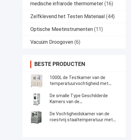
medische infrarode thermometer
(16)
Zelfklevend het Testen Materiaal
(44)
Optische Meetinstrumenten
(11)
Vacuüm Droogoven
(6)
BESTE PRODUCTEN
1000L de Testkamer van de
temperatuurvochtigheid met
R404A-Koelmiddel
De smalle Type Geschilderde
Kamers van de
Temperatuurvochtigheid met
Programmeerbaar
De Vochtigheidskamer van de
controlemechanisme
roestvrij staaltemperatuur met
-70℃ aan 180℃