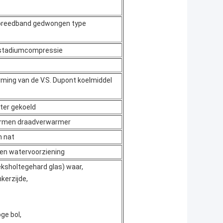
r-breedband gedwongen type
e stadiumcompressie
ming van de V.S. Dupont koelmiddel
ter gekoeld
armen draadverwarmer
n nat
len watervoorziening
ksholtegehard glas) waar,
kerzijde,
oge bol,