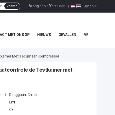
Vraag een offerte aan
|
Dutch
Zoeken
ACT MET ONS OP
NIEUWS
GEVALLEN
VR
estkamer Met Tecumseh-Compressor
aatcontrole de Testkamer met
mst:
Dongguan, China
LIYI
CE