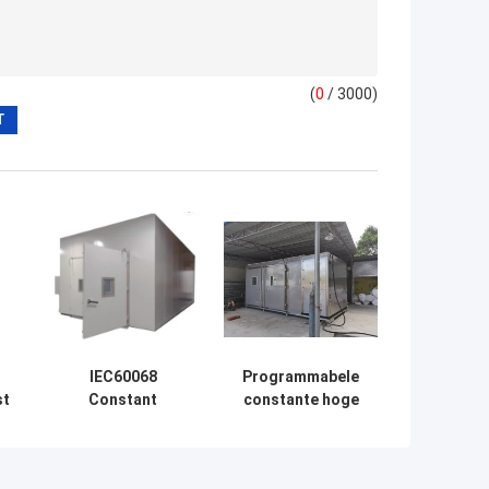
(
0
/ 3000)
IEC60068
Programmabele
st
Constant
constante hoge
j
Temperature And
lage temperatuur
ur
Humidity
vochtigheid
r
Chamber-Gang in
klimaatkamer