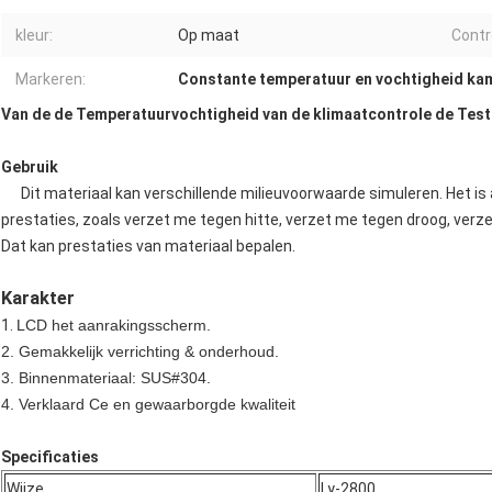
kleur:
Op maat
Contr
Markeren:
Constante temperatuur en vochtigheid ka
Van de de Temperatuurvochtigheid van de klimaatcontrole de T
Gebruik
Dit materiaal kan verschillende milieuvoorwaarde simuleren. Het i
prestaties, zoals verzet me tegen hitte, verzet me tegen droog, ver
Dat kan prestaties van materiaal bepalen.
Karakter
1.
LCD het aanrakingsscherm.
2. Gemakkelijk verrichting & onderhoud.
3. Binnenmateriaal: SUS#304.
4. Verklaard Ce en gewaarborgde kwaliteit
Specificaties
Wijze
Ly-2800