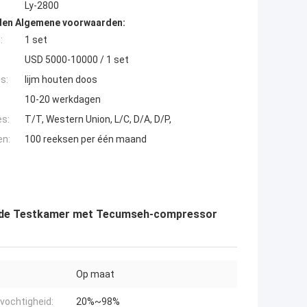
Ly-2800
den Algemene voorwaarden:
:
1 set
USD 5000-10000 / 1 set
s:
lijm houten doos
10-20 werkdagen
es:
T/T, Western Union, L/C, D/A, D/P,
en:
100 reeksen per één maand
le de Testkamer met Tecumseh-compressor
Op maat
vochtigheid:
20%~98%