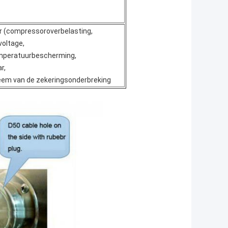
ar (compressoroverbelasting,
voltage,
emperatuurbescherming,
r,
em van de zekeringsonderbreking