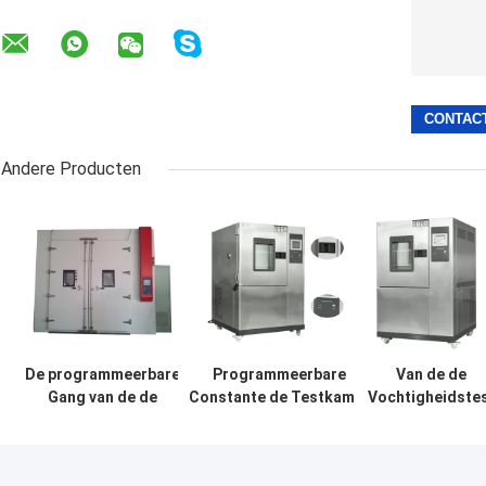
Andere Producten
De programmeerbare
Programmeerbare
Van de de
Gang van de de
Constante de Testkamer
Vochtigheidste
Testkamer van de
-70℃~150℃ van de
van de roestvri
Temperatuurvochtigheid
Temperatuurvochtigheid
staaltemperatu
- in Gesimuleerde
van de de Kame