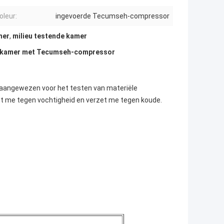
oleur:
ingevoerde Tecumseh-compressor
mer
,
milieu testende kamer
estkamer met Tecumseh-compressor
s aangewezen voor het testen van materiële
zet me tegen vochtigheid en verzet me tegen koude.