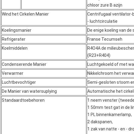
chloor zure B azijn
Wind het Cirkelen Manier
Centrifugaal ventilato
- luchtcirculatie
Koelingsmanier
De enige koeling van d
Refrigerater
Franse Tecumseh
Koelmiddelen
R4O4A de milieubescher
(R23+R404)
Condenserende Manier
Luchtgekoeld of met wa
Verwarmer
Nikkelchroom het verw
Luchtbevochtiger
Semi-gesloten stoom e
De Manier van watersuplying
Automatische het cirke
Standaardtoebehoren
1 neem venster (tweede
1 50mm test gat in de lin
1 PL binnenkamerlamp,
2 dakspanen,
1 zak van natte - en - dr