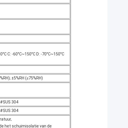
50°C C: -60°C~150°C D: -70°C~150°C
5%RH); ±5%RH (≤75%RH)
n #SUS 304
n #SUS 304
ratuur,
de het schuimisolatie van de