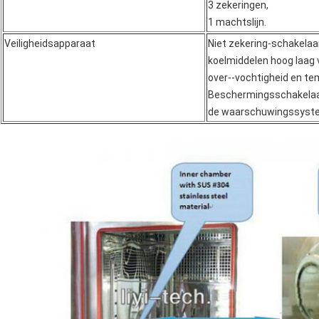
3 zekeringen,
1 machtslijn.
Veiligheidsapparaat
Niet zekering-schakela
koelmiddelen hoog laag 
over--vochtigheid en t
Beschermingsschakelaa
de waarschuwingssyste