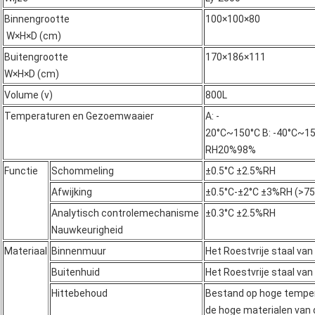
Binnengrootte
100×100×80
W×H×D (cm)
Buitengrootte
170×186×111
W×H×D (cm)
Volume (v)
800L
Temperaturen en Gezoemwaaier
A: -
20°C~150°C B: -40°C~1
RH20%98%
Functie
Schommeling
±0.5°C ±2.5%RH
Afwijking
±0.5°C-±2°C ±3%RH (>7
Analytisch controlemechanisme
±0.3°C ±2.5%RH
Nauwkeurigheid
Materiaal
Binnenmuur
Het Roestvrije staal va
Buitenhuid
Het Roestvrije staal va
Hittebehoud
Bestand op hoge tempe
de hoge materialen van 