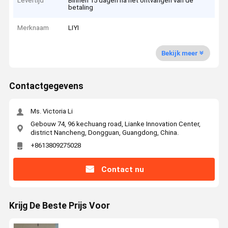
Levertijd
Binnen 15 dagen na het ontvangen van de
betaling
Merknaam
LIYI
Bekijk meer
Contactgegevens
Ms. Victoria Li
Gebouw 74, 96 kechuang road, Lianke Innovation Center,
district Nancheng, Dongguan, Guangdong, China.
+8613809275028
Contact nu
Krijg De Beste Prijs Voor