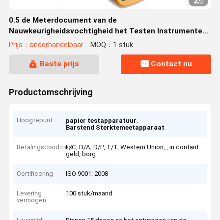
2
/
2
0.5 de Meterdocument van de
Nauwkeurigheidsvochtigheid het Testen Instrumenten
met hoge frekwentie
Prijs：onderhandelbaar
MOQ：1 stuk
Beste prijs
Contact nu
Productomschrijving
Hoogtepunt
,
papier testapparatuur
Barstend Sterktemeetapparaat
Betalingscondities
L/C, D/A, D/P, T/T, Western Union, , in contant
geld, borg
Certificering
ISO 9001: 2008
Levering
100 stuk/maand
vermogen