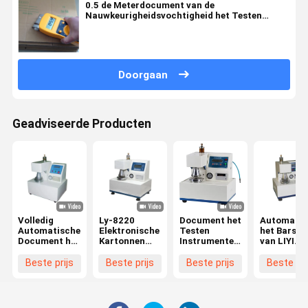
0.5 de Meterdocument van de
Nauwkeurigheidsvochtigheid het Testen
Instrumenten met hoge frekwentie
Doorgaan
Geadviseerde Producten
Volledig
Ly-8220
Document het
Automatis
Automatische
Elektronische
Testen
het Barste
Document het
Kartonnen
Instrumenten/Barstend
van LIYI
Testen
volledig
Sterktemeetapparaat
volledig
Instrumenten/het
Automatische
445×425×525mm
Sterkte va
Beste prijs
Beste prijs
Beste prijs
Beste pri
Barstende
Barstende
Afmeting
Golfdoos h
Sterktemeetapparaat
Sterkte het
Testen
Van
Testen
Machine
golfkarton
Machine