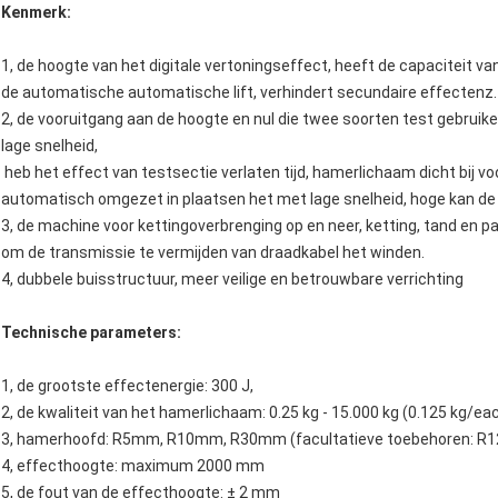
Kenmerk:
1, de hoogte van het digitale vertoningseffect, heeft de capaciteit
de automatische automatische lift, verhindert secundaire effectenz.
2, de vooruitgang aan de hoogte en nul die twee soorten test gebruike
lage snelheid,
heb het effect van testsectie verlaten tijd, hamerlichaam dicht bij 
automatisch omgezet in plaatsen het met lage snelheid, hoge kan de
3, de machine voor kettingoverbrenging op en neer, ketting, tand en 
om de transmissie te vermijden van draadkabel het winden.
4, dubbele buisstructuur, meer veilige en betrouwbare verrichting
Technische parameters:
1, de grootste effectenergie: 300 J,
2, de kwaliteit van het hamerlichaam: 0.25 kg - 15.000 kg (0.125 kg/
3, hamerhoofd: R5mm, R10mm, R30mm (facultatieve toebehoren: R12
4, effecthoogte: maximum 2000 mm
5, de fout van de effecthoogte: ± 2 mm