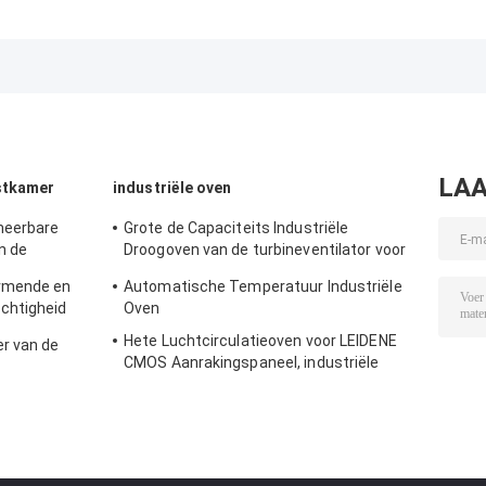
0.1KW Materiaal,
Testen
Machine Scher
180 Izod het
Materiaal/het
Timing van d
Meetapparaat van
Effectmeetapparaat
Stoffenindexeer
het Slingereffect
van Inkepingscharpy
MFI Testend
Regelbare Waai
1-999s
LAA
stkamer
industriële oven
meerbare
Grote de Capaciteits Industriële
n de
Droogoven van de turbineventilator voor
urlijk
pre het Verwarmen
rmende en
Automatische Temperatuur Industriële
chtigheid
Oven
Hete Luchtcirculatieoven voor LEIDENE
r van de
CMOS Aanrakingspaneel, industriële
magnetron
amer van de
 voor