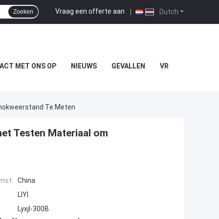
Vraag een offerte aan
|
Dutch
Zoeken
ACT MET ONS OP
NIEUWS
GEVALLEN
VR
Schokweerstand Te Meten
 het Testen Materiaal om
mst:
China
LIYI
Lyxjl-300B