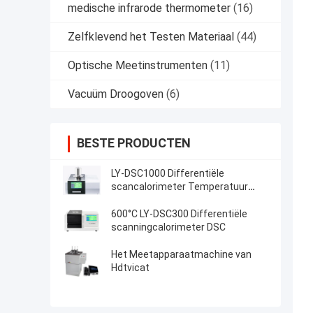
medische infrarode thermometer
(16)
Zelfklevend het Testen Materiaal
(44)
Optische Meetinstrumenten
(11)
Vacuüm Droogoven
(6)
BESTE PRODUCTEN
LY-DSC1000 Differentiële
scancalorimeter Temperatuur
1150°C
600°C LY-DSC300 Differentiële
scanningcalorimeter DSC
Het Meetapparaatmachine van
Hdtvicat