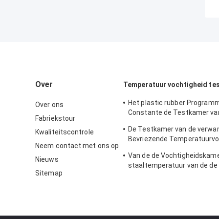
Over
Temperatuur vochtigheid te
Het plastic rubber Program
Over ons
Constante de Testkamer va
Fabriekstour
Temperatuurvochtigheid natu
De Testkamer van de verwa
Kwaliteitscontrole
simuleren
Bevriezende Temperatuurvo
Neem contact met ons op
voor Laboratorium
Van de de Vochtigheidskame
Nieuws
staaltemperatuur van de de
Sitemap
bevorderingsstabiliteit de k
de temperaturenvochtigheid
elektronisch