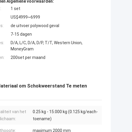
den Algemene voorwaarden:
:
1 set
US$4999~6999
s:
de uitvoer polywood geval
7-15 dagen
es:
D/A, L/C, D/A, D/P, T/T, Western Union,
MoneyGram
en:
200set per maand
n Materiaal om Schokweerstand Te meten
aliteit van het
0.25 kg - 15.000 kg (0.125 kg/each-
lichaam:
toename)
thoogte:
maximum 2000 mm