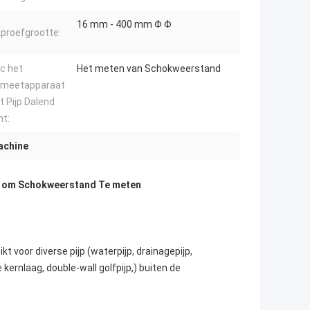
16 mm - 400 mm Φ Φ
proefgrootte:
ic het
Het meten van Schokweerstand
tmeetapparaat
t Pijp Dalend
t:
achine
aal om Schokweerstand Te meten
 voor diverse pijp (waterpijp, drainagepijp,
 kernlaag, double-wall golfpijp,) buiten de