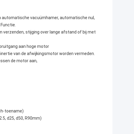
 van automatische vacuümhamer, automatische nul,
 Functie.
n verzenden, stijging over lange afstand of bij met
vooruitgang aan hoge motor
 inertie van de afwijkingsmotor worden vermeden.
passen de motor aan,
each-toename)
.5, d25, d50, R90mm)