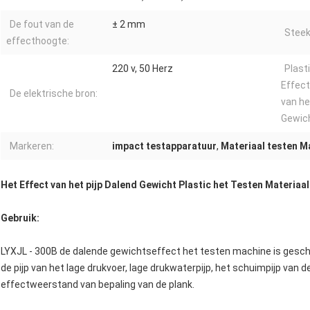
De fout van de
± 2 mm
Steek
effecthoogte:
220 v, 50 Herz
Plast
Effec
De elektrische bron:
van he
Gewich
Markeren:
impact testapparatuur
,
Materiaal testen M
Het Effect van het pijp Dalend Gewicht Plastic het Testen Materi
Gebruik:
LYXJL - 300B de dalende gewichtseffect het testen machine is geschikt
de pijp van het lage drukvoer, lage drukwaterpijp, het schuimpijp van de
effectweerstand van bepaling van de plank.