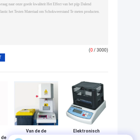
(
0
/ 3000)
Van de de
Elektronisch
 de
Smeltingsstroom
Plastic het Testen