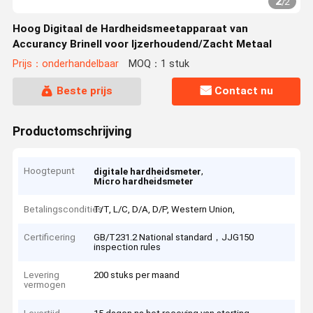
2
/
2
Hoog Digitaal de Hardheidsmeetapparaat van
Accurancy Brinell voor Ijzerhoudend/Zacht Metaal
Prijs：onderhandelbaar
MOQ：1 stuk
Beste prijs
Contact nu
Productomschrijving
Hoogtepunt
,
digitale hardheidsmeter
Micro hardheidsmeter
Betalingscondities
T/T, L/C, D/A, D/P, Western Union,
Certificering
GB/T231.2 National standard，JJG150
inspection rules
Levering
200 stuks per maand
vermogen