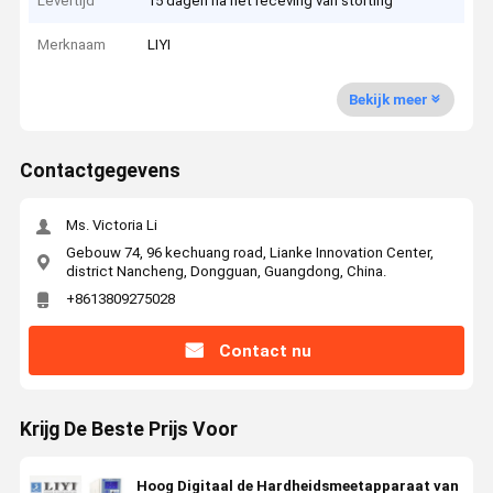
Levertijd
15 dagen na het receving van storting
Merknaam
LIYI
Bekijk meer
Contactgegevens
Ms. Victoria Li
Gebouw 74, 96 kechuang road, Lianke Innovation Center,
district Nancheng, Dongguan, Guangdong, China.
+8613809275028
Contact nu
Krijg De Beste Prijs Voor
Hoog Digitaal de Hardheidsmeetapparaat van