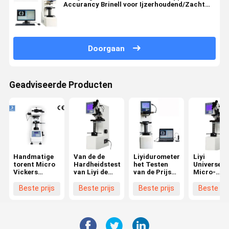
Accurancy Brinell voor Ijzerhoudend/Zacht
Metaal
Doorgaan
Geadviseerde Producten
Handmatige
Van de de
Liyidurometer
Liyi
torent Micro
Hardheidstest
het Testen
Universeel
Vickers
van Liyi de
van de Prijs
Micro-
hardheidstestapparatuur
Digitale
Plastic
Hardheids
met LCD-
Rockwell van
Rockwell van
van Rockwe
Beste prijs
Beste prijs
Beste prijs
Beste pri
scherm
de
het
Machinerockwell
Machinemetaal
Prijs van het
de
de
Hardheidsmeetapparaat
Hardheidsmeetapparaat