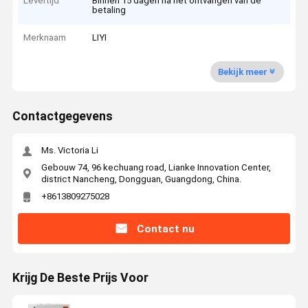
Levertijd
Binnen 15 dagen na het ontvangen van de
betaling
Merknaam
LIYI
Bekijk meer
Contactgegevens
Ms. Victoria Li
Gebouw 74, 96 kechuang road, Lianke Innovation Center,
district Nancheng, Dongguan, Guangdong, China.
+8613809275028
Contact nu
Krijg De Beste Prijs Voor