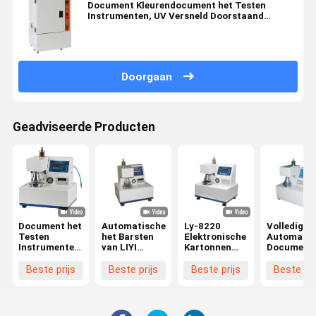
Document Kleurendocument het Testen
Instrumenten, UV Versneld Doorstaand
Meetapparaat
Doorgaan
Geadviseerde Producten
Document het
Automatische
Ly-8220
Volledig
Testen
het Barsten
Elektronische
Automatis
Instrumenten/Barstend
van LIYI
Kartonnen
Document 
Sterktemeetapparaat
volledig
volledig
Testen
445×425×525mm
Sterkte van
Automatische
Instrumen
Beste prijs
Beste prijs
Beste prijs
Beste pri
Afmeting
Golfdoos het
Barstende
Barstende
Testen
Sterkte het
Sterkteme
Machine
Testen
Van
Machine
golfkarton