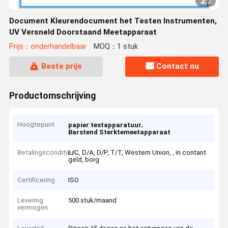
2
/
2
Document Kleurendocument het Testen Instrumenten,
UV Versneld Doorstaand Meetapparaat
Prijs：onderhandelbaar
MOQ：1 stuk
Beste prijs
Contact nu
Productomschrijving
Hoogtepunt
,
papier testapparatuur
Barstend Sterktemeetapparaat
Betalingscondities
L/C, D/A, D/P, T/T, Western Union, , in contant
geld, borg
Certificering
ISO
Levering
500 stuk/maand
vermogen