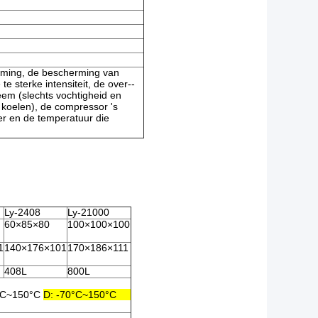
rming, de bescherming van
 te sterke intensiteit, de over--
em (slechts vochtigheid en
 koelen), de compressor 's
r en de temperatuur die
Ly-2408
Ly-21000
60×85×80
100×100×100
1
140×176×101
170×186×111
408L
800L
0°C~150°C
D: -70°C~150°C