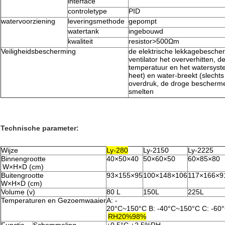
interface
controletype
PID
watervoorziening
leveringsmethode
gepompt
watertank
ingebouwd
kwaliteit
resistor>500Ωm
Veiligheidsbescherming
de elektrische lekkagebesche
ventilator het oververhitten, de
temperatuur en het watersyste
heet) en water-breekt (slechts
overdruk, de droge bescherme
smelten
Technische parameter:
Wijze
Ly-280
Ly-2150
Ly-2225
Binnengrootte
40×50×40
50×60×50
60×85×80
W×H×D (cm)
Buitengrootte
93×155×95
100×148×106
117×166×9
W×H×D (cm)
Volume (v)
80 L
150L
225L
Temperaturen en Gezoemwaaier
A: -
20°C~150°C B: -40°C~150°C C: -6
RH20%98%