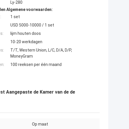
Ly-280
den Algemene voorwaarden:
:
1 set
USD 5000-10000 / 1 set
s:
lijm houten doos
10-20 werkdagen
es:
T/T, Western Union, L/C, D/A, D/P,
MoneyGram
en:
100 reeksen per één maand
st Aangepaste de Kamer van de de
Op maat