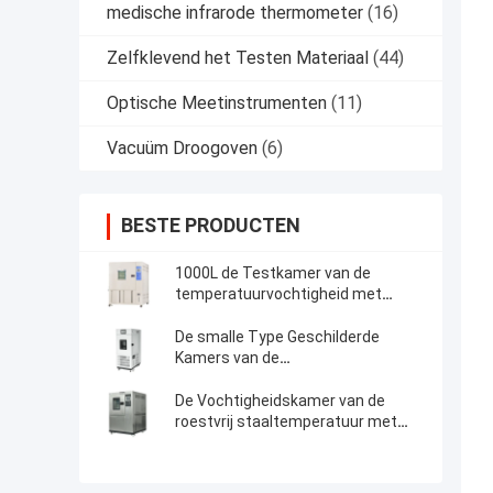
medische infrarode thermometer
(16)
Zelfklevend het Testen Materiaal
(44)
Optische Meetinstrumenten
(11)
Vacuüm Droogoven
(6)
BESTE PRODUCTEN
1000L de Testkamer van de
temperatuurvochtigheid met
R404A-Koelmiddel
De smalle Type Geschilderde
Kamers van de
Temperatuurvochtigheid met
Programmeerbaar
De Vochtigheidskamer van de
controlemechanisme
roestvrij staaltemperatuur met
-70℃ aan 180℃