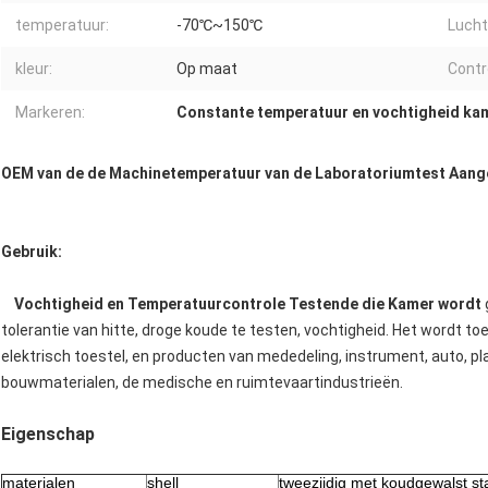
temperatuur:
-70℃~150℃
Lucht
kleur:
Op maat
Contr
Markeren:
Constante temperatuur en vochtigheid ka
OEM van de de Machinetemperatuur van de Laboratoriumtest Aang
Gebruik:
Vochtigheid en Temperatuurcontrole Testende die Kamer wordt
tolerantie van hitte, droge koude te testen, vochtigheid. Het wordt to
elektrisch toestel, en producten van mededeling, instrument, auto, pl
bouwmaterialen, de medische en ruimtevaartindustrieën.
Eigenschap
materialen
shell
tweezijdig met koudgewalst sta