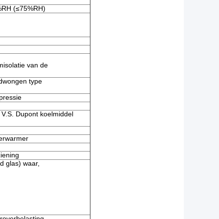
%RH (≤75%RH)
isolatie van de
edwongen type
pressie
V.S. Dupont koelmiddel
verwarmer
iening
d glas) waar,
roverbelasting,