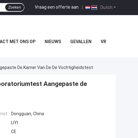
Vraag een offerte aan
|
Dutch
Zoeken
ACT MET ONS OP
NIEUWS
GEVALLEN
VR
gepaste De Kamer Van De De Vochtigheidstest
boratoriumtest Aangepaste de
mst:
Dongguan, China
LIYI
CE