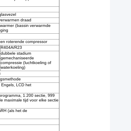
glasvezel
 verwarmen draad
verwarmer (bassin verwarmde
iging
e en roterende compressor
R404A/R23
dubbele stadium
gemechaniseerde
compressie (luchtkoeling of
waterkoeling)
s
ngsmethode
t Engels, LCD het
programma, 1.200 sectie, 999
e maximale tijd voor elke sectie
%RH (als het de