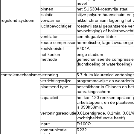
nevel
binnen
het SUS304-roestvrije staal
isolatie
stijve polyurethaanschuim en 
regelend systeem
verwarmer
nikkel-chromium legering het
luchtbevochtiger
roestvrij staal gepantserde 
bevochtiging) of boilerbevocht
ventilator
centrifugaalventilator
koude compressor
hermetische, lage lawaaierig
koelvloeistof
R404A
het koelen
enige stadium
methode
gemechaniseerde compressie
(luchtkoeling of waterkoeling)
controlemechanisme
vertoning
5.7 duim kleurenlcd vertoning
verrichtingswijze
programmawijze en waarderi
plaatsend type
beschikbaar in Chinees en he
aanrakingsscherm
capaciteit
het kan 120 reeksen opslaan 
cirkelstappen, en de plaatsend
is 999h59min.
vertoningsresolutie
0.01centigrade, 0.1min, 0.01
vochtigheidsfunctie heeft)
input
Pt100Ω
communicatie
R232