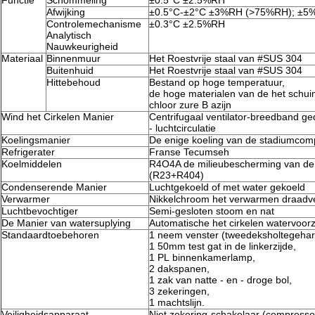
Functie
Schommeling
±0.5°C ±2.5%RH
Afwijking
±0.5°C-±2°C ±3%RH (>75%RH); ±5
Controlemechanisme
±0.3°C ±2.5%RH
Analytisch
Nauwkeurigheid
Materiaal
Binnenmuur
Het Roestvrije staal van #SUS 304
Buitenhuid
Het Roestvrije staal van #SUS 304
Hittebehoud
Bestand op hoge temperatuur,
de hoge materialen van de het schuim
chloor zure B azijn
Wind het Cirkelen Manier
Centrifugaal ventilator-breedband g
- luchtcirculatie
Koelingsmanier
De enige koeling van de stadiumcom
Refrigerater
Franse Tecumseh
Koelmiddelen
R4O4A de milieubescherming van de 
(R23+R404)
Condenserende Manier
Luchtgekoeld of met water gekoeld
Verwarmer
Nikkelchroom het verwarmen draad
Luchtbevochtiger
Semi-gesloten stoom en nat
De Manier van watersuplying
Automatische het cirkelen watervoorz
Standaardtoebehoren
1 neem venster (tweedeksholtegehar
1 50mm test gat in de linkerzijde,
1 PL binnenkamerlamp,
2 dakspanen,
1 zak van natte - en - droge bol,
3 zekeringen,
1 machtslijn.
Veiligheidsapparaat
Niet zekering-schakelaar (compresso