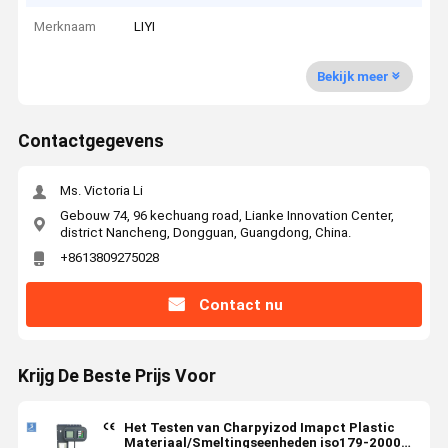
Merknaam
LIYI
Bekijk meer
Contactgegevens
Ms. Victoria Li
Gebouw 74, 96 kechuang road, Lianke Innovation Center,
district Nancheng, Dongguan, Guangdong, China.
+8613809275028
Contact nu
Krijg De Beste Prijs Voor
Het Testen van Charpyizod Imapct Plastic
Materiaal/Smeltingseenheden iso179-2000