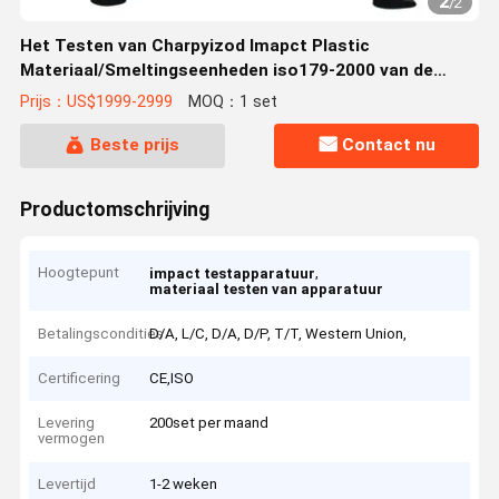
2
/
2
Het Testen van Charpyizod Imapct Plastic
Materiaal/Smeltingseenheden iso179-2000 van de
Stroomindex
Prijs：US$1999-2999
MOQ：1 set
Beste prijs
Contact nu
Productomschrijving
Hoogtepunt
,
impact testapparatuur
materiaal testen van apparatuur
Betalingscondities
D/A, L/C, D/A, D/P, T/T, Western Union,
Certificering
CE,ISO
Levering
200set per maand
vermogen
Levertijd
1-2 weken