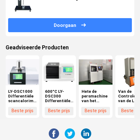
van de Stroomindex
Doorgaan
Geadviseerde Producten
LY-DSC1000
600°C LY-
Hete de
Van de
Differentiële
DSC300
persmachine
Controlero
scancalorimeter
Differentiële
van het
van de Liyi
Temperatuur
scanningcalorimeter
dubbel-laag
Multifunct
1150°C
DSC
kleine vlakke
Computer
Beste prijs
Beste prijs
Beste prijs
Beste pri
vulcaniseerapparaat
Rubberreo
voor Plastiek