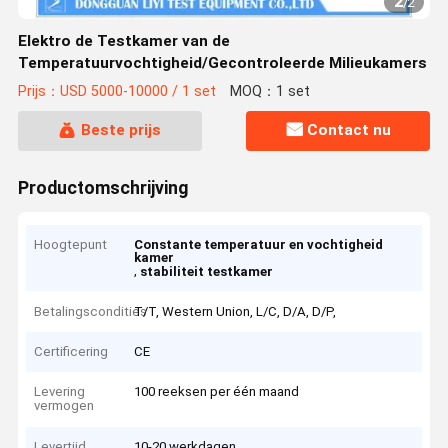
2
/
2
Elektro de Testkamer van de
Temperatuurvochtigheid/Gecontroleerde Milieukamers
Prijs：USD 5000-10000 / 1 set
MOQ：1 set
Beste prijs
Contact nu
Productomschrijving
Hoogtepunt
Constante temperatuur en vochtigheid
kamer
,
stabiliteit testkamer
Betalingscondities
T/T, Western Union, L/C, D/A, D/P,
Certificering
CE
Levering
100 reeksen per één maand
vermogen
Levertijd
10-20 werkdagen