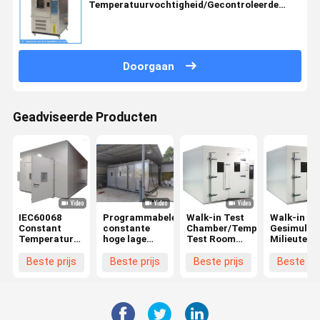
Temperatuurvochtigheid/Gecontroleerde
Milieukamers
Doorgaan
Geadviseerde Producten
IEC60068
Programmabele
Walk-in Test
Walk-in
Constant
constante
Chamber/Temperature
Gesimulee
Temperature
hoge lage
Test Room
Milieutest
And Humidity
temperatuur
For Car
Testkamer
Chamber-
vochtigheid
±0.5°C,
van de
Beste prijs
Beste prijs
Beste prijs
Beste pri
Gang in ODM
klimaatkamer
±2.5%RH
Temperatu
Accuracy