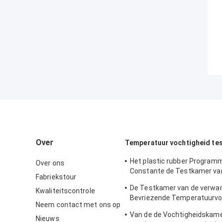
Over
Temperatuur vochtigheid te
Het plastic rubber Program
Over ons
Constante de Testkamer va
Fabriekstour
Temperatuurvochtigheid natu
De Testkamer van de verwa
Kwaliteitscontrole
simuleren
Bevriezende Temperatuurvo
Neem contact met ons op
voor Laboratorium
Van de de Vochtigheidskame
Nieuws