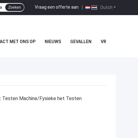
Vraag een offerte aan
|
Dutch
Zoeken
ACT MET ONS OP
NIEUWS
GEVALLEN
VR
et Testen Machine/Fysieke het Testen