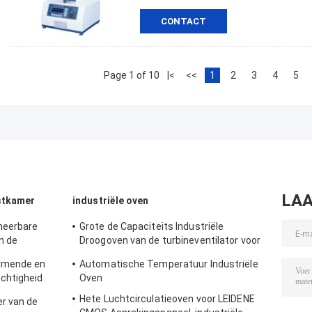
CONTACT
Page 1 of 10
|<
<<
1
2
3
4
5
LAA
stkamer
industriële oven
meerbare
Grote de Capaciteits Industriële
n de
Droogoven van de turbineventilator voor
urlijk
pre het Verwarmen
rmende en
Automatische Temperatuur Industriële
chtigheid
Oven
Hete Luchtcirculatieoven voor LEIDENE
r van de