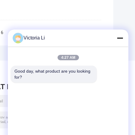
6
7
8
9
10
>>
>|
Victoria Li
4:27 AM
Good day, what product are you looking 
for?
T BERICHT ACHTER