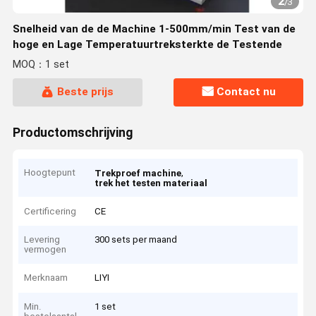
2
/
3
Snelheid van de de Machine 1-500mm/min Test van de
hoge en Lage Temperatuurtreksterkte de Testende
MOQ：1 set
Beste prijs
Contact nu
Productomschrijving
Hoogtepunt
,
Trekproef machine
trek het testen materiaal
Certificering
CE
Levering
300 sets per maand
vermogen
Merknaam
LIYI
Min.
1 set