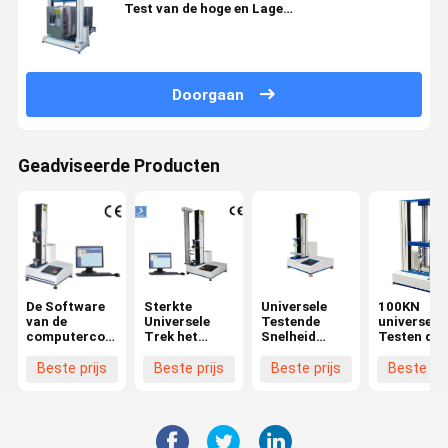
Test van de hoge en Lage
Temperatuurtreksterkte de Testende
Doorgaan
Geadviseerde Producten
De Software
Sterkte
Universele
100KN
van de
Universele
Testende
universele 
computercontrole
Trek het
Snelheid
Testen de
Trek het
Testen
0.5~1000mm/Min
Treksterk
Testen
Machine
van de
van de
Beste prijs
Beste prijs
Beste prijs
Beste pri
Machine
Machine
Machine
Trektest
Servomoto
met Precis
0,5