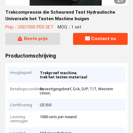
2
/
5
Trekcompressie die Scheurend Test Hydraulische
Universele het Testen Machine buigen
Prijs：USD1500 PER SET
MOQ：1 set
Beste prijs
Contact nu
Productomschrijving
Hoogtepunt
,
Trekproef machine
trek het testen materiaal
Betalingscondities
Bevestigingsbrief, D/A, D/P, T/T, Western
Union,
Certificering
CE ISO
Levering
1000 sets per maand
vermogen