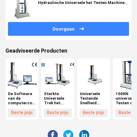
Hydraulische Universele het Testen Machine
buigen
Doorgaan
Geadviseerde Producten
De Software
Sterkte
Universele
100KN
van de
Universele
Testende
universele 
computercontrole
Trek het
Snelheid
Testen de
Trek het
Testen
0.5~1000mm/Min
Treksterk
Testen
Machine
van de
van de
Beste prijs
Beste prijs
Beste prijs
Beste pri
Machine
Machine
Machine
Trektest
Servomoto
met Precis
0,5