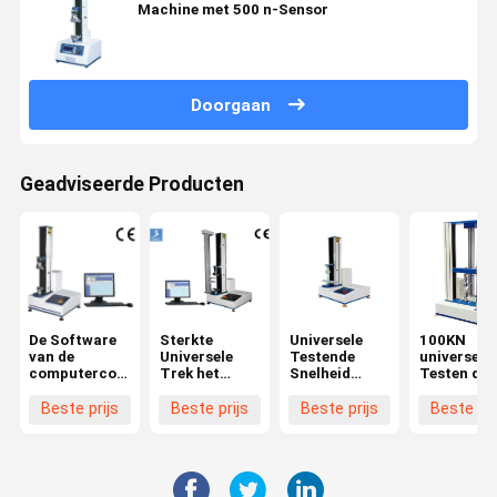
Machine met 500 n-Sensor
Doorgaan
Geadviseerde Producten
De Software
Sterkte
Universele
100KN
van de
Universele
Testende
universele 
computercontrole
Trek het
Snelheid
Testen de
Trek het
Testen
0.5~1000mm/Min
Treksterk
Testen
Machine
van de
van de
Beste prijs
Beste prijs
Beste prijs
Beste pri
Machine
Machine
Machine
Trektest
Servomoto
met Precis
0,5