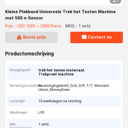
2
/
2
Kleine Plakband Universele Trek het Testen Machine
met 500 n-Sensor
Prijs：USD 1000 ~ 2000/Piece
MOQ：1 sets
Beste prijs
Contact nu
Productomschrijving
Hoogtepunt
,
trek het testen materiaal
Trekproef machine
Betalingscondities
Bevestigingsbrief, D/A, D/P, T/T, Western
Union, MoneyGram
Levertijd
15 werkdagen na storting
Merknaam
LIYI
Min.
1 sets