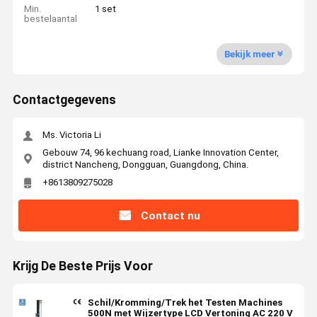
Min.
1 set
bestelaantal
Bekijk meer
Contactgegevens
Ms. Victoria Li
Gebouw 74, 96 kechuang road, Lianke Innovation Center,
district Nancheng, Dongguan, Guangdong, China.
+8613809275028
Contact nu
Krijg De Beste Prijs Voor
Schil/Kromming/Trek het Testen Machines
500N met Wijzertype LCD Vertoning AC 220 V