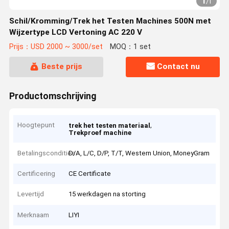
1
/
1
Schil/Kromming/Trek het Testen Machines 500N met
Wijzertype LCD Vertoning AC 220 V
Prijs：USD 2000 ~ 3000/set
MOQ：1 set
Beste prijs
Contact nu
Productomschrijving
Hoogtepunt
,
trek het testen materiaal
Trekproef machine
Betalingscondities
D/A, L/C, D/P, T/T, Western Union, MoneyGram
Certificering
CE Certificate
Levertijd
15 werkdagen na storting
Merknaam
LIYI