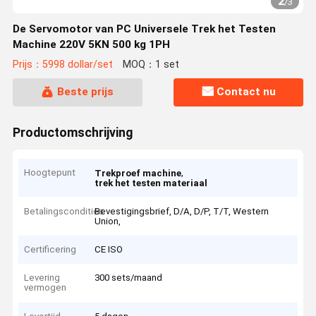
2
/
3
De Servomotor van PC Universele Trek het Testen
Machine 220V 5KN 500 kg 1PH
Prijs：5998 dollar/set
MOQ：1 set
Beste prijs
Contact nu
Productomschrijving
Hoogtepunt
,
Trekproef machine
trek het testen materiaal
Betalingscondities
Bevestigingsbrief, D/A, D/P, T/T, Western
Union,
Certificering
CE ISO
Levering
300 sets/maand
vermogen